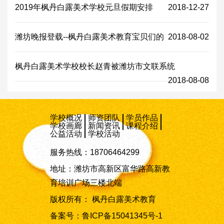
2019年枫丹白露美术学校元旦假期安排
2018-12-27
潍坊晚报登载--枫丹白露美术教育宝贝们的
2018-08-02
枫丹白露美术学校校长赵青被潍坊市文联系统
2018-08-08
学校概况
师资团队
学员作品
学校画廊
新闻资讯
课程介绍
公益活动
学校活动
服务热线：18706464299
地址：潍坊市高新区富华路高新教
育培训广场三楼北端
版权所有： 枫丹白露美术教育
备案号：
鲁ICP备15041345号-1