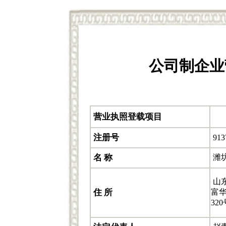
公司制企业
营业执照登载项目
注册号
913
名 称
潍
山
住 所
富华
320