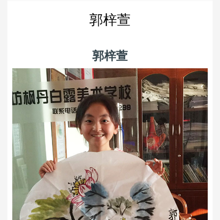
郭梓萱
郭梓萱