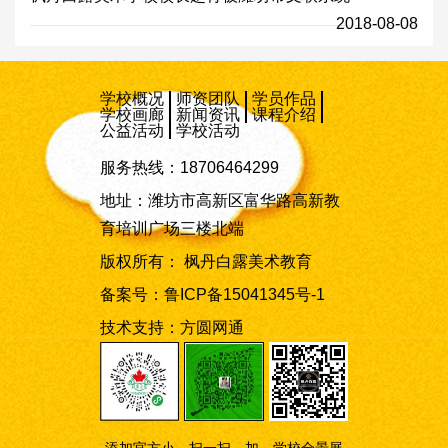
2018-08-08
学校概况
师资团队
学员作品
学校画廊
新闻资讯
课程介绍
公益活动
学校活动
服务热线：18706464299
地址：潍坊市高新区富华路高新教
育培训广场三楼北端
版权所有： 枫丹白露美术教育
备案号：
鲁ICP备15041345号-1
技术支持：
方圆网通